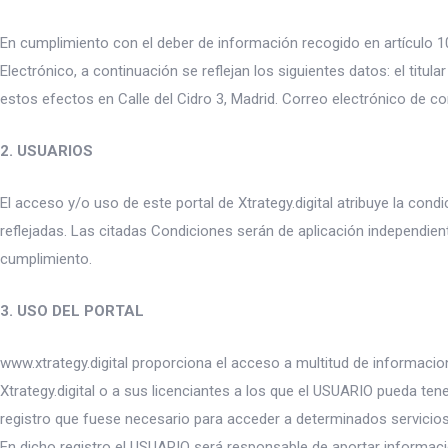
En cumplimiento con el deber de información recogido en artículo 10
Electrónico, a continuación se reflejan los siguientes datos: el titul
estos efectos en Calle del Cidro 3, Madrid. Correo electrónico de c
2. USUARIOS
El acceso y/o uso de este portal de Xtrategy.digital atribuye la co
reflejadas. Las citadas Condiciones serán de aplicación independie
cumplimiento.
3. USO DEL PORTAL
www.xtrategy.digital proporciona el acceso a multitud de informacio
Xtrategy.digital o a sus licenciantes a los que el USUARIO pueda ten
registro que fuese necesario para acceder a determinados servicio
En dicho registro el USUARIO será responsable de aportar informaci