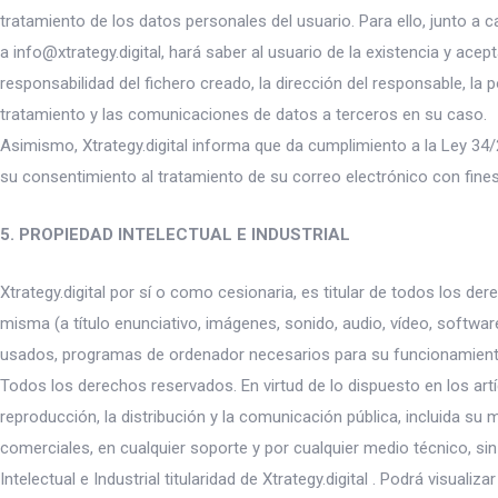
tratamiento de los datos personales del usuario. Para ello, junto a 
a
info@xtrategy.digital
, hará saber al usuario de la existencia y ace
responsabilidad del fichero creado, la dirección del responsable, la p
tratamiento y las comunicaciones de datos a terceros en su caso.
Asimismo, Xtrategy.digital informa que da cumplimiento a la Ley 34/2
su consentimiento al tratamiento de su correo electrónico con fi
5. PROPIEDAD INTELECTUAL E INDUSTRIAL
Xtrategy.digital por sí o como cesionaria, es titular de todos los d
misma (a título enunciativo, imágenes, sonido, audio, vídeo, softwa
usados, programas de ordenador necesarios para su funcionamiento, ac
Todos los derechos reservados. En virtud de lo dispuesto en los art
reproducción, la distribución y la comunicación pública, incluida su
comerciales, en cualquier soporte y por cualquier medio técnico, si
Intelectual e Industrial titularidad de Xtrategy.digital . Podrá visual