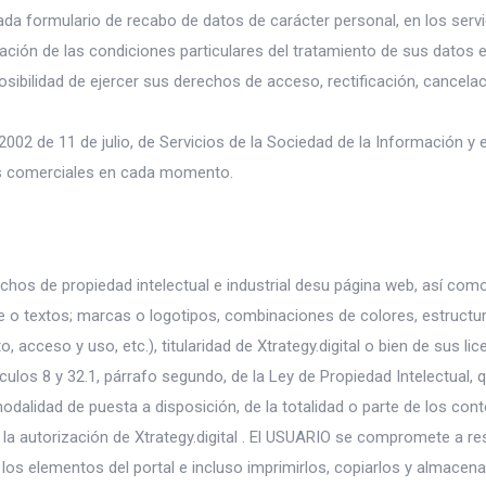
cada formulario de recabo de datos de carácter personal, en los servi
ptación de las condiciones particulares del tratamiento de sus datos
osibilidad de ejercer sus derechos de acceso, rectificación, cancelaci
002 de 11 de julio, de Servicios de la Sociedad de la Información y e
nes comerciales en cada momento.
erechos de propiedad intelectual e industrial desu página web, así co
re o textos; marcas o logotipos, combinaciones de colores, estructur
ceso y uso, etc.), titularidad de Xtrategy.digital o bien de sus lic
ículos 8 y 32.1, párrafo segundo, de la Ley de Propiedad Intelectual
 modalidad de puesta a disposición, de la totalidad o parte de los co
n la autorización de Xtrategy.digital . El USUARIO se compromete a r
izar los elementos del portal e incluso imprimirlos, copiarlos y almacen