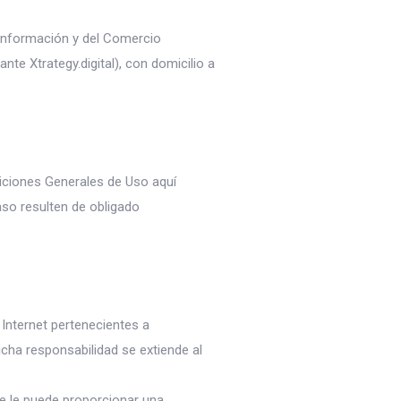
a Información y del Comercio
nte Xtrategy.digital), con domicilio a
diciones Generales de Uso aquí
so resulten de obligado
 Internet pertenecientes a
icha responsabilidad se extiende al
se le puede proporcionar una