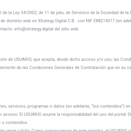
 de la Ley 34/2002, de 11 de julio, de Servicios de la Sociedad de l
ar de dominio web es Xtrategy Digital C.B. con NIF E88214317 (en adela
ontacto:
info@xtrategy.digital
del sitio web.
ndición de USUARIO, que acepta, desde dicho acceso y/o uso, las Con
ntemente de las Condiciones Generales de Contratación que en su ca
nes, servicios, programas o datos (en adelante, “los contenidos”) en
er acceso. El USUARIO asume la responsabilidad del uso del portal. D
s o contenidos.
ón veraz y lícita. Como consecuencia de este registro, al USUARIO 