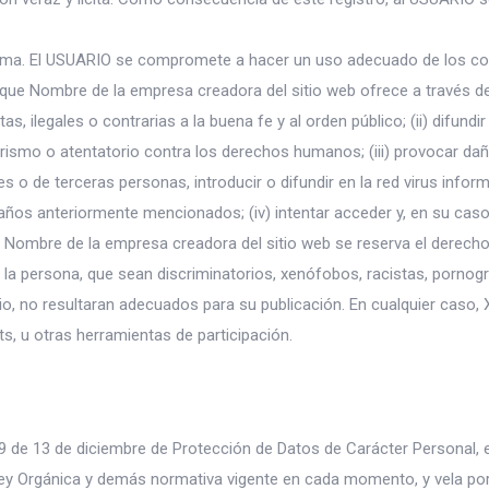
isma. El USUARIO se compromete a hacer un uso adecuado de los co
 que Nombre de la empresa creadora del sitio web ofrece a través de
citas, ilegales o contrarias a la buena fe y al orden público; (ii) difu
rorismo o atentatorio contra los derechos humanos; (iii) provocar da
 o de terceras personas, introducir o difundir en la red virus infor
ños anteriormente mencionados; (iv) intentar acceder y, en su caso, 
 Nombre de la empresa creadora del sitio web se reserva el derecho 
 la persona, que sean discriminatorios, xenófobos, racistas, pornogr
icio, no resultaran adecuados para su publicación. En cualquier caso, 
ts, u otras herramientas de participación.
999 de 13 de diciembre de Protección de Datos de Carácter Personal,
Ley Orgánica y demás normativa vigente en cada momento, y vela por