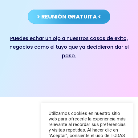
> REUNIÓN GRATUITA <
Puedes echar un ojo a nuestros casos de exito,
negocios como el tuyo que ya decidieron dar el
paso.
Utilizamos cookies en nuestro sitio
web para ofrecerle la experiencia más
Menú
relevante al recordar sus preferencias
y visitas repetidas. Al hacer clic en
"Aceptar", consiente el uso de TODAS