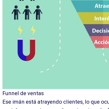
Funnel de ventas
Ese imán está atrayendo clientes, lo que oc